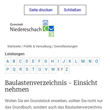
Seite drucken
Schließen
Startseite
/
Politik & Verwaltung
/
Dienstleistungen
Leistungen
A
B
C
D
E
F
G
H
I
J
K
L
M
N
O
P
Q
R
S
T
U
V
W
X
Y
Z
Baulastenverzeichnis - Einsicht
nehmen
Wollen Sie ein Grundstück erwerben, sollten Sie nicht nur
das Grundbuch, sondern auch das Baulastenverzeichnis