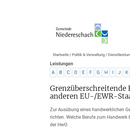
Startseite
/
Politik & Verwaltung
/
Dienstleistu
Leistungen
A
B
C
D
E
F
G
H
I
J
K
Grenzüberschreitende 
anderen EU-/EWR-Staa
Zur Ausübung eines handwerklichen Ge
richten. Welche Berufe zum Handwerk 
der HwO.