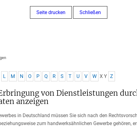
Seite drucken
Schließen
ngen
L
M
N
O
P
Q
R
S
T
U
V
W
X
Y
Z
Erbringung von Dienstleistungen dur
ten anzeigen
werbes in Deutschland müssen Sie sich nach den Rechtsvorsc
beziehungsweise zum handwerksähnlichen Gewerbe gehören, erg