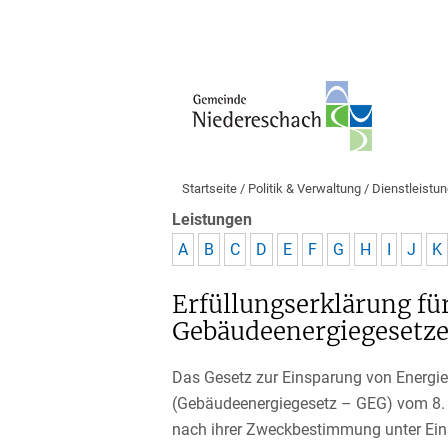
Startseite
/
Politik & Verwaltung
/
Dienstleistu
Leistungen
A
B
C
D
E
F
G
H
I
J
K
Erfüllungserklärung fü
Gebäudeenergiegesetze
Das Gesetz zur Einsparung von Energi
(Gebäudeenergiegesetz – GEG) vom 8. A
nach ihrer Zweckbestimmung unter Eins