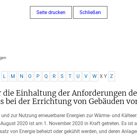
Seite drucken
Schließen
ngen
L
M
N
O
P
Q
R
S
T
U
V
W
X
Y
Z
r die Einhaltung der Anforderungen de
s bei der Errichtung von Gebäuden vo
e und zur Nutzung erneuerbarer Energien zur Wärme- und Kälte
ugust 2020 ist am 1. November 2020 in Kraft getreten. Es ist
atz von Energie beheizt oder gekühlt werden, und deren Anlage