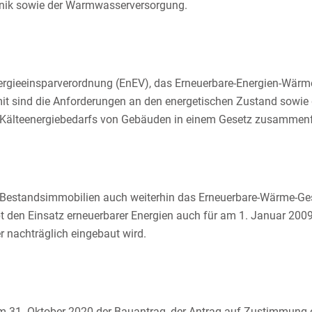
hnik sowie der Warmwasserversorgung.
Energieeinsparverordnung (EnEV), das Erneuerbare-Energien-Wä
t sind die Anforderungen an den energetischen Zustand sowie d
Kälteenergiebedarfs von Gebäuden in einem Gesetz zusammenf
r Bestandsimmobilien auch weiterhin das Erneuerbare-Wärme-Ge
 den Einsatz erneuerbarer Energien auch für am 1. Januar 2009 
 nachträglich eingebaut wird.
m 31. Oktober 2020 der Bauantrag, der Antrag auf Zustimmung od