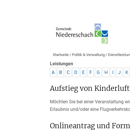
Startseite
/
Politik & Verwaltung
/
Dienstleistu
Leistungen
A
B
C
D
E
F
G
H
I
J
K
Aufstieg von Kinderluf
Möchten Sie bei einer Veranstaltung wie
Erlaubnis und/oder eine Flugverkehrsko
Onlineantrag und Form