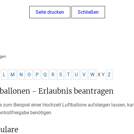
Seite drucken
Schließen
ngen
L
M
N
O
P
Q
R
S
T
U
V
W
X
Y
Z
tballonen - Erlaubnis beantragen
 zum Beispiel einer Hochzeit Luftballone aufsteigen lassen, kann
ntrollfreigabe benötigen.
ulare