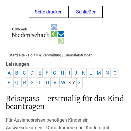
Seite drucken
Schließen
Startseite
/
Politik & Verwaltung
/
Dienstleistungen
Leistungen
A
B
C
D
E
F
G
H
I
J
K
L
M
N
O
P
Q
R
S
T
U
V
W
X
Y
Z
Reisepass - erstmalig für das Kind
beantragen
Für Auslandsreisen benötigen Kinder ein
Ausweisdokument. Dafür kommen bei Kindern mit