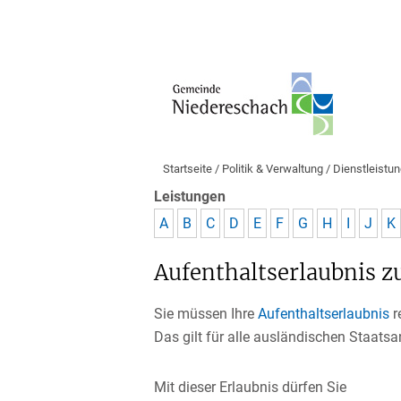
Startseite
/
Politik & Verwaltung
/
Dienstleistu
Leistungen
A
B
C
D
E
F
G
H
I
J
K
Aufenthaltserlaubnis 
Sie müssen Ihre
Aufenthaltserlaubnis
r
Das gilt für alle ausländischen Staat
Mit dieser Erlaubnis dürfen Sie