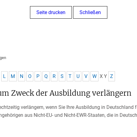
Seite drucken
Schließen
ngen
L
M
N
O
P
Q
R
S
T
U
V
W
X
Y
Z
zum Zweck der Ausbildung verlängern
echtzeitig verlängern, wenn Sie Ihre Ausbildung in Deutschland f
sangehörigen aus Nicht-EU- und Nicht-EWR-Staaten, die in Deuts