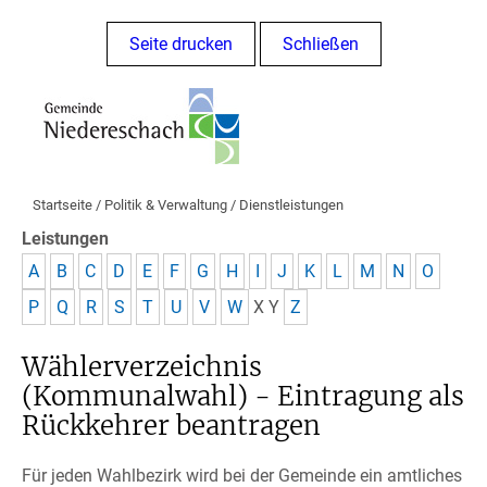
Seite drucken
Schließen
Startseite
/
Politik & Verwaltung
/
Dienstleistungen
Leistungen
A
B
C
D
E
F
G
H
I
J
K
L
M
N
O
P
Q
R
S
T
U
V
W
X
Y
Z
Wählerverzeichnis
(Kommunalwahl) - Eintragung als
Rückkehrer beantragen
Für jeden Wahlbezirk wird bei der Gemeinde ein amtliches